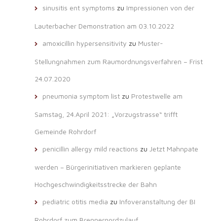
sinusitis ent symptoms
zu
Impressionen von der
Lauterbacher Demonstration am 03.10.2022
amoxicillin hypersensitivity
zu
Muster-
Stellungnahmen zum Raumordnungsverfahren – Frist
24.07.2020
pneumonia symptom list
zu
Protestwelle am
Samstag, 24.April 2021: „Vorzugstrasse“ trifft
Gemeinde Rohrdorf
penicillin allergy mild reactions
zu
Jetzt Mahnpate
werden – Bürgerinitiativen markieren geplante
Hochgeschwindigkeitsstrecke der Bahn
pediatric otitis media
zu
Infoveranstaltung der BI
Rohrdorf zum Brennernordzulauf