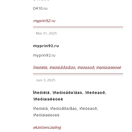
0410.ru
myprin92.ru
Mai 31, 2025
myprin92.ru
myprin92.ru
Ïñèõîëîã, ïñèõîòåðàïåâò, ïñèõèàòð, ïñèõîàíàëèòèê
Juni 3, 2025
Ïñèõîëîã, ïñèõîòåðàïåâò, ïñèõèàòð,
ïñèõîàíàëèòèê
Ïñèõîëîã, ïñèõîòåðàïåâò, ïñèõèàòð,
ïñèõîàíàëèòèê
ekzistenczialnyj