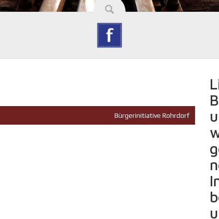
L
B
u
Bürgerinitiative Rohrdorf
w
g
n
I
b
u