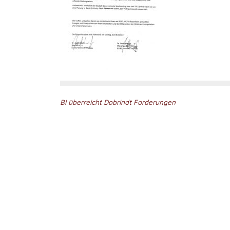
Beitragsnavigation
BI überreicht Dobrindt Forderungen