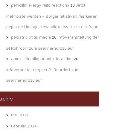
penicillin allergy mild reactions
zu
Jetzt
Mahnpate werden – Bürgerinitiativen markieren
geplante Hochgeschwindigkeitsstrecke der Bahn
pediatric otitis media
zu
Infoveranstaltung der
BI Rohrdorf zum Brennernordzulauf
amoxicillin allopurinol interaction
zu
Infoveranstaltung der BI Rohrdorf zum
Brennernordzulauf
rchiv
Mai 2024
Februar 2024