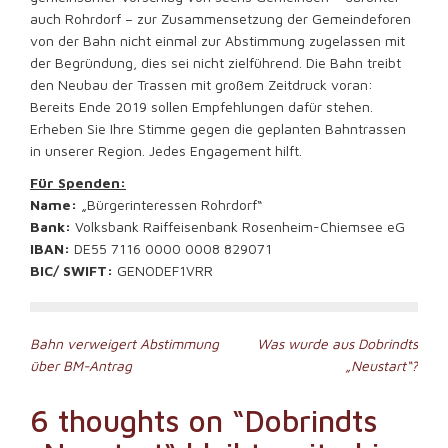
auch Rohrdorf – zur Zusammensetzung der Gemeindeforen
von der Bahn nicht einmal zur Abstimmung zugelassen mit
der Begründung, dies sei nicht zielführend. Die Bahn treibt
den Neubau der Trassen mit großem Zeitdruck voran:
Bereits Ende 2019 sollen Empfehlungen dafür stehen.
Erheben Sie Ihre Stimme gegen die geplanten Bahntrassen
in unserer Region. Jedes Engagement hilft.
Für Spenden:
Name:
„Bürgerinteressen Rohrdorf“
Bank:
Volksbank Raiffeisenbank Rosenheim-Chiemsee eG
IBAN:
DE55 7116 0000 0008 829071
BIC/ SWIFT:
GENODEF1VRR
Beitragsnavigation
Bahn verweigert Abstimmung
Was wurde aus Dobrindts
über BM-Antrag
„Neustart“?
6 thoughts on “
Dobrindts