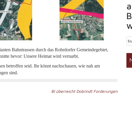
a
B
w
Su
na
planten Bahntrassen durch das Rohrdorfer Gemeindegebiet,
nitte bevor: Unsere Heimat wird vernarbt.
N
ssen betroffen seid. Ihr könnt nachschauen, wie nah am
gen sind.
BI überreicht Dobrindt Forderungen