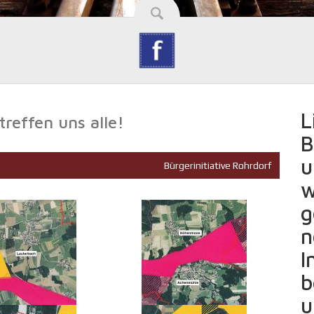
L
reffen uns alle!
B
u
Bürgerinitiative Rohrdorf
w
g
n
I
b
u